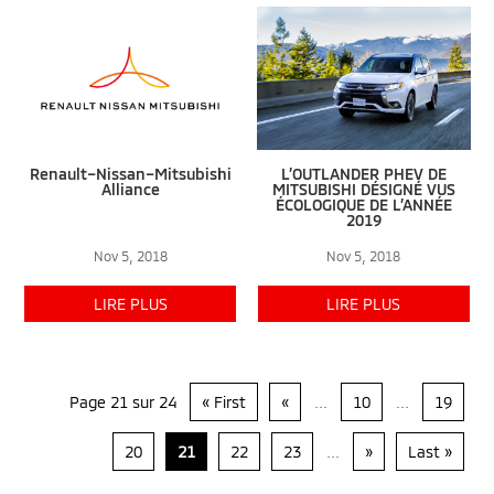
Renault–Nissan–Mitsubishi
L’OUTLANDER PHEV DE
Alliance
MITSUBISHI DÉSIGNÉ VUS
ÉCOLOGIQUE DE L’ANNÉE
2019
Nov 5, 2018
Nov 5, 2018
LIRE PLUS
LIRE PLUS
Page 21 sur 24
« First
«
...
10
...
19
20
21
22
23
...
»
Last »