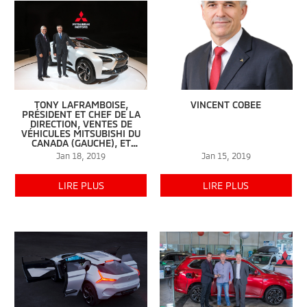
TONY LAFRAMBOISE,
VINCENT COBEE
PRÉSIDENT ET CHEF DE LA
DIRECTION, VENTES DE
VÉHICULES MITSUBISHI DU
CANADA (GAUCHE), ET
VINCENT COBEE, DIRECTEUR
Jan 18, 2019
Jan 15, 2019
MONDIAL DE LA
PLANIFICATION, MITSUBISHI
MOTORS CORP., DÉVOILENT
LIRE PLUS
LIRE PLUS
LE VÉHICULE CONCEPT E-
EVOLUTION AU SALON
INTERNATIONAL DE L’AUTO
DE MONTRÉAL.