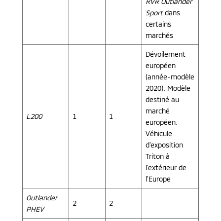
RVR
Outlander
Sport
dans
certains
marchés
Dévoilement
européen
(année-modèle
2020). Modèle
destiné au
marché
L200
1
1
européen.
Véhicule
d’exposition
Triton à
l’extérieur de
l’Europe
Outlander
2
2
PHEV