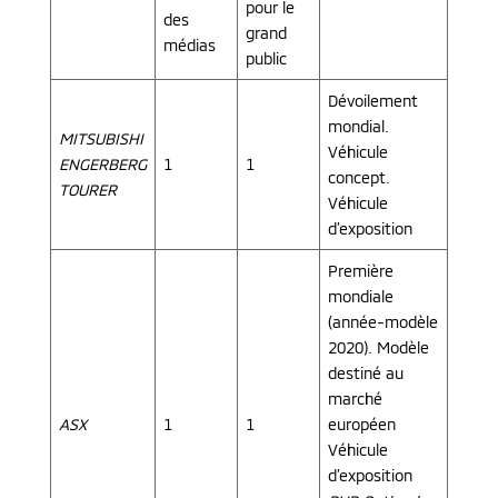
pour le
des
grand
médias
public
Dévoilement
mondial.
MITSUBISHI
Véhicule
ENGERBERG
1
1
concept.
TOURER
Véhicule
d’exposition
Première
mondiale
(année-modèle
2020). Modèle
destiné au
marché
ASX
1
1
européen
Véhicule
d’exposition