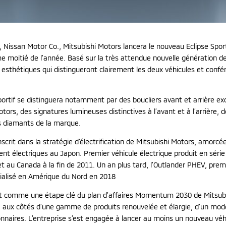
ce, Nissan Motor Co., Mitsubishi Motors lancera le nouveau Eclipse Sp
moitié de l’année. Basé sur la très attendue nouvelle génération de 
 esthétiques qui distingueront clairement les deux véhicules et confé
rtif se distinguera notamment par des boucliers avant et arrière exc
s, des signatures lumineuses distinctives à l’avant et à l’arrière, d
ois diamants de la marque.
scrit dans la stratégie d’électrification de Mitsubishi Motors, amorcé
 électriques au Japon. Premier véhicule électrique produit en série 
et au Canada à la fin de 2011. Un an plus tard, l’Outlander PHEV, pr
cialisé en Amérique du Nord en 2018
ent comme une étape clé du plan d’affaires Momentum 2030 de Mitsubi
rs, aux côtés d’une gamme de produits renouvelée et élargie, d’un mod
onnaires. L’entreprise s’est engagée à lancer au moins un nouveau v