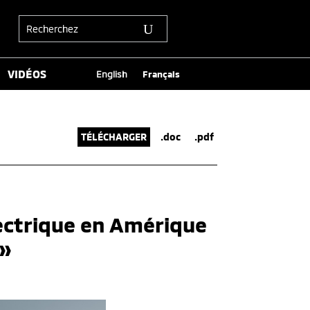
VIDÉOS
English
Français
TÉLÉCHARGER
.doc
.pdf
ectrique en Amérique
 »