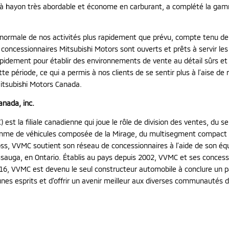
le à hayon très abordable et économe en carburant, a complété la gam
normale de nos activités plus rapidement que prévu, compte tenu de
concessionnaires Mitsubishi Motors sont ouverts et prêts à servir les 
apidement pour établir des environnements de vente au détail sûrs e
te période, ce qui a permis à nos clients de se sentir plus à l’aise de
Mitsubishi Motors Canada.
anada, inc.
est la filiale canadienne qui joue le rôle de division des ventes, du 
mme de véhicules composée de la Mirage, du multisegment compact RV
ross, VVMC soutient son réseau de concessionnaires à l’aide de son éq
sissauga, en Ontario. Établis au pays depuis 2002, VVMC et ses conces
, VVMC est devenu le seul constructeur automobile à conclure un par
unes esprits et d’offrir un avenir meilleur aux diverses communautés 