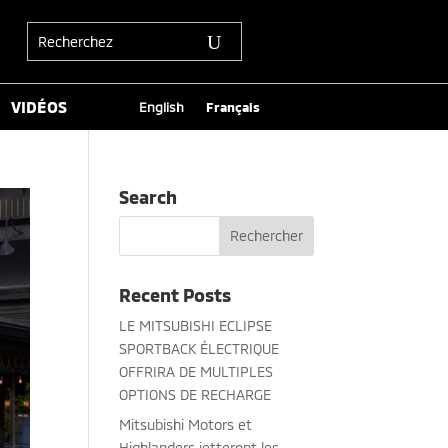
VIDÉOS
English
Français
Search
Recent Posts
LE MITSUBISHI ECLIPSE
SPORTBACK ÉLECTRIQUE
OFFRIRA DE MULTIPLES
OPTIONS DE RECHARGE
Mitsubishi Motors et
Highlanders jetteront les