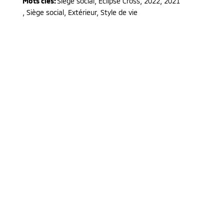
Mots clés:
Siège social
,
Eclipse Cross
,
2022, 2021
,
Siège social, Extérieur, Style de vie