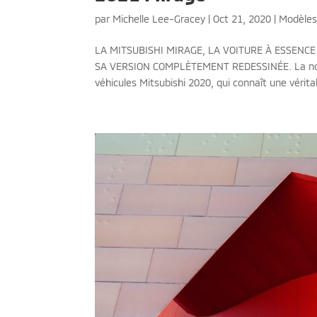
par
Michelle Lee-Gracey
|
Oct 21, 2020
|
Modèle
LA MITSUBISHI MIRAGE, LA VOITURE À ESSENC
SA VERSION COMPLÈTEMENT REDESSINÉE. La nouv
véhicules Mitsubishi 2020, qui connaît une véritab