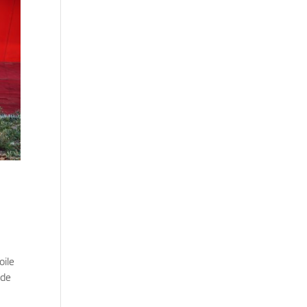
oile
 de