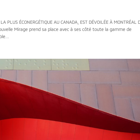
s
E LA PLUS ÉCONERGÉTIQUE AU CANADA, EST DÉVOILÉE À MONTRÉAL 
elle Mirage prend sa place avec à ses côté toute la gamme de
le...