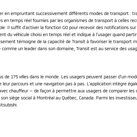
cer en empruntant successivement différents modes de transport : tran
s en temps réel fournies par les organismes de transport à celles recu
ible. Il suffit d’activer la fonction GO pour recevoir des notifications
ment du véhicule choisi en temps réel et indique à l’usager quand parti
tissement témoigne de la capacité de Transit à favoriser le transpo
ré comme un leader dans son domaine, Transit est au service des usag
lus de 175 villes dans le monde. Les usagers peuvent passer d’un mode
de leur parcours et une navigation pas à pas. L’application intègre é
e avec chauffeur — de façon à permettre aux usagers de comparer les di
a son siège social à Montréal au Québec, Canada. Parmi les investisse
tsubishi.