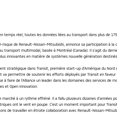
 en temps réel, toutes les données liées au transport dans plus de 17
tal-risque de Renault-Nissan-Mitsubishi, annonce sa participation à la
au transport multimodal, basée à Montréal (Canada). Il s’agit du derni
 plus innovantes en matière de systèmes nouvelle génération destinés 
ent stratégique dans Transit, première start-up d’Amérique du Nord d
va permettre de soutenir les efforts déployés par Transit en faveur d’
ise à faire de l’Alliance un leader dans les domaines des services de m
res et Open innovation.
 marché à un rythme effréné. Il a fallu plusieurs dizaines d’années p
triques ont le vent en poupe. C’est un moment important pour Transit d
sons de travailler en étroite collaboration avec Renault-Nissan-Mitsu