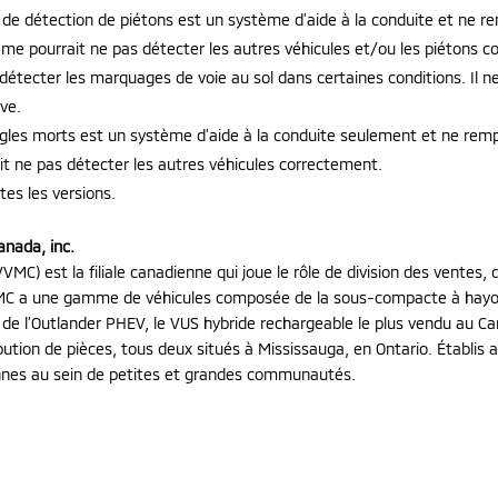
 de détection de piétons est un système d’aide à la conduite et ne r
ème pourrait ne pas détecter les autres véhicules et/ou les piétons 
 détecter les marquages de voie au sol dans certaines conditions. Il ne
ve.
angles morts est un système d’aide à la conduite seulement et ne remp
it ne pas détecter les autres véhicules correctement.
tes les versions.
anada, inc.
VMC) est la filiale canadienne qui joue le rôle de division des ventes,
VMC a une gamme de véhicules composée de la sous-compacte à hay
et de l’Outlander PHEV, le VUS hybride rechargeable le plus vendu au 
ibution de pièces, tous deux situés à Mississauga, en Ontario. Établi
nnes au sein de petites et grandes communautés.