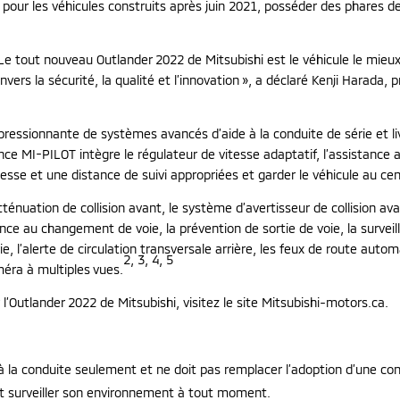
et pour les véhicules construits après juin 2021, posséder des phares 
Le tout nouveau Outlander 2022 de Mitsubishi est le véhicule le mie
s la sécurité, la qualité et l’innovation », a déclaré Kenji Harada, p
ssionnante de systèmes avancés d’aide à la conduite de série et livr
tance MI-PILOT
intègre le régulateur de vitesse adaptatif, l’assistance
sse et une distance de suivi appropriées et garder le véhicule au cent
atténuation de collision avant, le système d’avertisseur de collision ava
ance au changement de voie, la prévention de sortie de voie, la surveil
 l’alerte de circulation transversale arrière, les feux de route autom
2, 3, 4, 5
méra à multiples vues.
’Outlander 2022 de Mitsubishi, visitez le site Mitsubishi-motors.ca.
 la conduite seulement et ne doit pas remplacer l’adoption d’une con
et surveiller son environnement à tout moment.