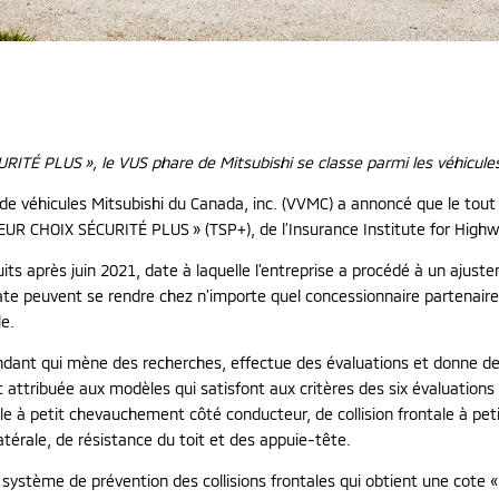
ITÉ PLUS », le VUS phare de Mitsubishi se classe parmi les véhicules l
e véhicules Mitsubishi du Canada, inc. (VVMC) a annoncé que le tout
EUR CHOIX SÉCURITÉ PLUS » (TSP+), de l’Insurance Institute for Highw
uits après juin 2021, date à laquelle l’entreprise a procédé à un ajust
date peuvent se rendre chez n’importe quel concessionnaire partenair
le.
ndant qui mène des recherches, effectue des évaluations et donne des 
 attribuée aux modèles qui satisfont aux critères des six évaluations 
tale à petit chevauchement côté conducteur, de collision frontale à pe
térale, de résistance du toit et des appuie-tête.
 système de prévention des collisions frontales qui obtient une cote «