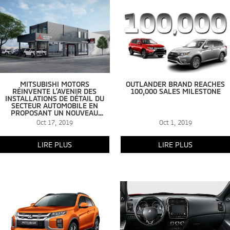
MITSUBISHI MOTORS
OUTLANDER BRAND REACHES
RÉINVENTE L’AVENIR DES
100,000 SALES MILESTONE
INSTALLATIONS DE DÉTAIL DU
SECTEUR AUTOMOBILE EN
PROPOSANT UN NOUVEAU
CONCEPT URBAIN FLEXIBLE
Oct 17, 2019
Oct 1, 2019
Crédit : Interprétation par R.H.
Carter Architects
LIRE PLUS
LIRE PLUS