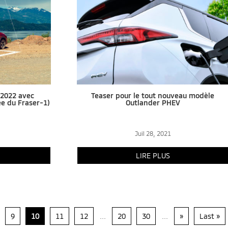
 2022 avec
Teaser pour le tout nouveau modèle
e du Fraser-1)
Outlander PHEV
Juil 28, 2021
LIRE PLUS
9
10
11
12
...
20
30
...
»
Last »