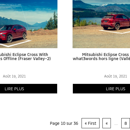
ubishi Eclipse Cross With
Mitsubishi Eclipse Cross
 Offline (Fraser Valley-2)
what3words hors ligne (Vallé
Août 19, 2021
Août 19, 2021
LIRE PLUS
LIRE PLUS
Page 10 sur 36
« First
«
...
8