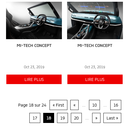
MI-TECH CONCEPT
MI-TECH CONCEPT
Oct 23, 2019
Oct 23, 2019
LIRE PLUS
LIRE PLUS
Page 18 sur 24
« First
«
...
10
...
16
17
18
19
20
...
»
Last »