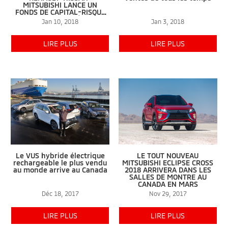
MITSUBISHI LANCE UN
FONDS DE CAPITAL-RISQUE
QUI INVESTIRA PRĖS D’UN
Jan 10, 2018
Jan 3, 2018
MILLIARD $ SUR CINQ ANS
LIRE PLUS
LIRE PLUS
Le VUS hybride électrique
LE TOUT NOUVEAU
rechargeable le plus vendu
MITSUBISHI ECLIPSE CROSS
au monde arrive au Canada
2018 ARRIVERA DANS LES
SALLES DE MONTRE AU
CANADA EN MARS
Déc 18, 2017
Nov 29, 2017
LIRE PLUS
LIRE PLUS