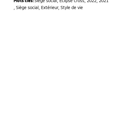
Mots clés:
Siège social
,
Eclipse Cross
,
2022, 2021
,
Siège social, Extérieur, Style de vie